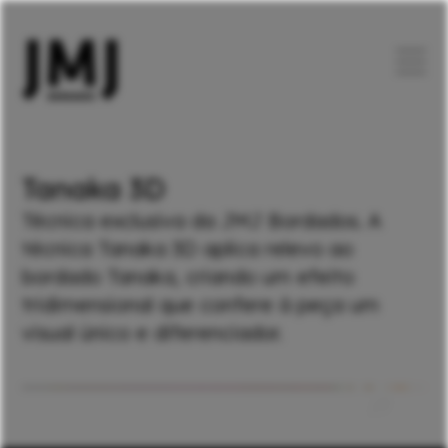
Tanaka 3D
Técnica exclusiva da JMJ Bordados. A
técnica Tanaka 3D aplica relevo ao
bordado Tanaka, criando um efeito
tridimensional que confere à peça um
visual único e diferenciador.
01
/7