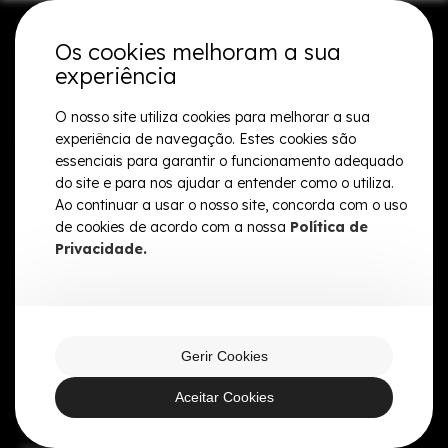
Os cookies melhoram a sua
experiência
O nosso site utiliza cookies para melhorar a sua
experiência de navegação. Estes cookies são
essenciais para garantir o funcionamento adequado
Prontos para criar bordados
do site e para nos ajudar a entender como o utiliza.
personalizados e de qualidade.
Ao continuar a usar o nosso site, concorda com o uso
de cookies de acordo com a nossa
Política de
Privacidade.
Entre em contacto connosco.
Telefone
Morada
[351] 253 801 490
Travessa João Silva, nº 30
Tamel São Veríssimo
(Chamada para a rede fixa nacional)
4750-040 Barcelos
Gerir Cookies
Portugal
Aceitar Cookies
Segue-nos
Email