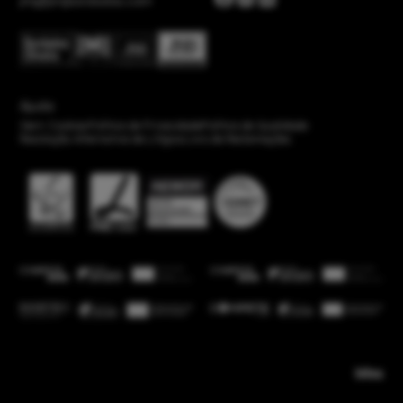
jmj@jmjbordados.com
Ajuda
Gerir Cookies
Política de Privacidade
Política de Qualidade
Resolução Alternativa de Litígios
Livro de Reclamações